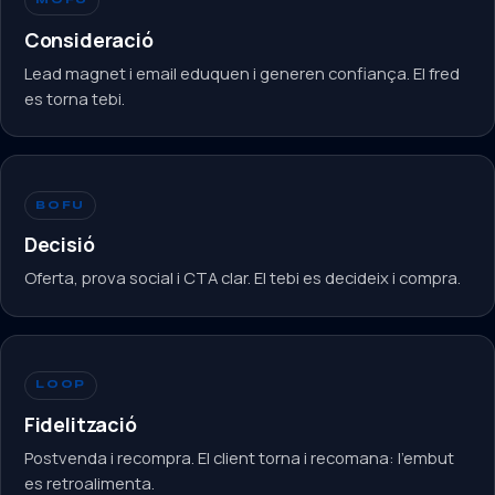
MOFU
Consideració
Lead magnet i email eduquen i generen confiança. El fred
es torna tebi.
BOFU
Decisió
Oferta, prova social i CTA clar. El tebi es decideix i compra.
LOOP
Fidelització
Postvenda i recompra. El client torna i recomana: l'embut
es retroalimenta.