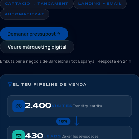
CAPTACIÓ → TANCAMENT
LANDING + EMAIL
AUTOMATITZAT
Demanar pressupost
Veure màrqueting digital
Embuts per a negocis de Barcelona i tot Espanya · Resposta en 24 h
EL TEU PIPELINE DE VENDA
2.400
Trànsit que arriba
VISITES
18%
430
Deixen les seves dades
LEADS