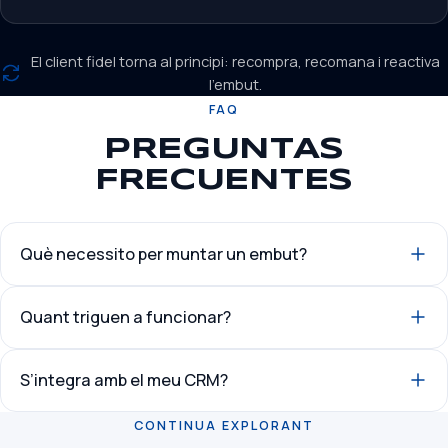
El client fidel torna al principi: recompra, recomana i reactiva
l'embut.
FAQ
PREGUNTAS
FRECUENTES
Què necessito per muntar un embut?
Quant triguen a funcionar?
S’integra amb el meu CRM?
CONTINUA EXPLORANT