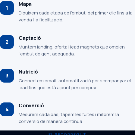
Mapa
1
Dibuixem cada etapa de l’embut, del primer clic fins a la
venda i la fidelització.
Captació
2
Muntem landing, oferta i lead magnets que omplen
l’embut de gent adequada.
Nutrició
3
Connectem email i automatització per acompanyar el
lead fins que està a punt per comprar.
Conversió
4
Mesurem cada pas, tapem les fuites i millorem la
conversió de manera contínua.
EL RECORREGUT