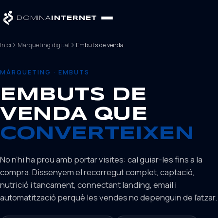
DOMINA
INTERNET
Inici
Màrqueting digital
Embuts de venda
MÀRQUETING · EMBUTS
EMBUTS DE
VENDA QUE
CONVERTEIXEN
No n’hi ha prou amb portar visites: cal guiar-les fins a la
compra. Dissenyem el recorregut complet, captació,
nutrició i tancament, connectant landing, email i
automatització perquè les vendes no depenguin de l’atzar.