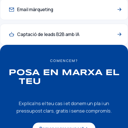
Email màrqueting
Captació de leads B2B amb IA
COMENCEM?
POSA EN MARXA EL
TEU
EMBUTS DE
VENDA
Explica'ns el teu cas i et donem un pla i un
pressupost clars, gratis i sense compromís.