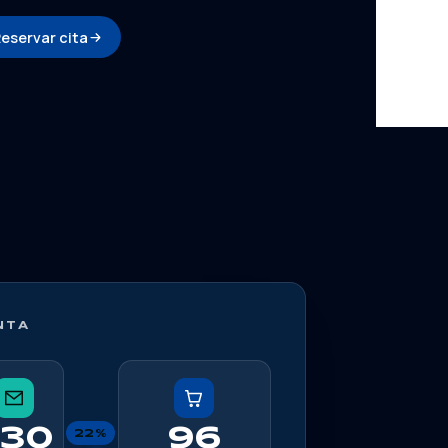
eservar cita
NTA
430
96
22%