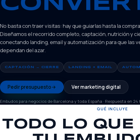
CONVIER
No basta con traer visitas: hay que guiarlas hasta la compra
Diseñamos el recorrido completo, captación, nutrición y cie
conectando landing, email y automatización para que las v
dependan del azar.
CAPTACIÓN → CIERRE
LANDING + EMAIL
AUTOM
Pedir presupuesto
Ver marketing digital
Embudos para negocios de Barcelona y toda España · Respuesta en 24 
QUÉ INCLUYE
TODO LO QUE
TU EMBUD