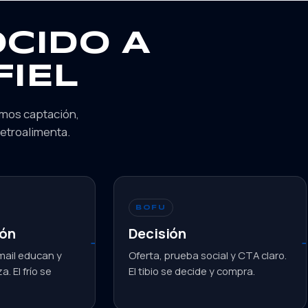
CIDO A
FIEL
amos captación,
retroalimenta.
BOFU
ión
Decisión
mail educan y
Oferta, prueba social y CTA claro.
. El frío se
El tibio se decide y compra.