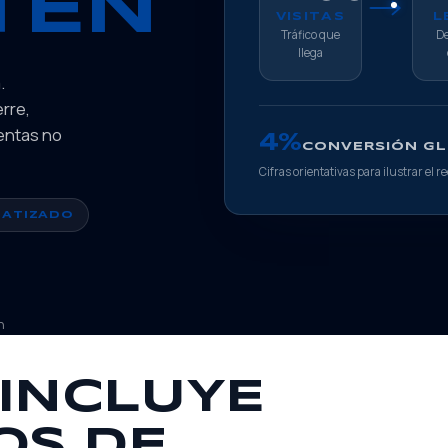
TEN
VISITAS
L
Tráfico que
De
llega
.
rre,
entas no
4%
CONVERSIÓN G
Cifras orientativas para ilustrar el r
ATIZADO
h
 INCLUYE
OS DE