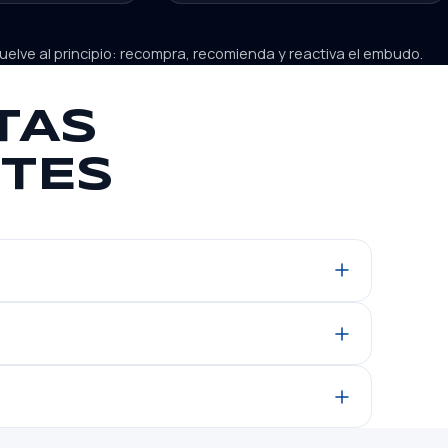
l vuelve al principio: recompra, recomienda y reactiva el embudo.
TAS
TES