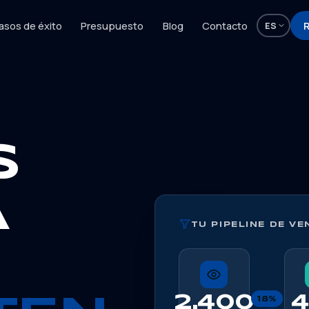
asos de éxito
Presupuesto
Blog
Contacto
R
ES
S
A
TU PIPELINE DE VE
2.400
18%