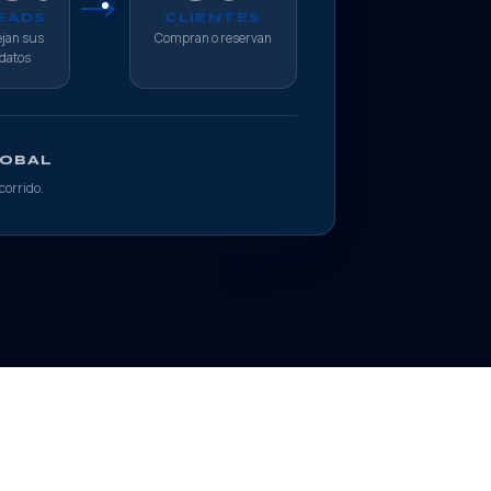
EADS
CLIENTES
jan sus
Compran o reservan
datos
LOBAL
ecorrido.