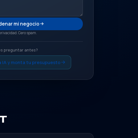
denar mi negocio
 privacidad. Cero spam.
es preguntar antes?
a IA y monta tu presupuesto
T