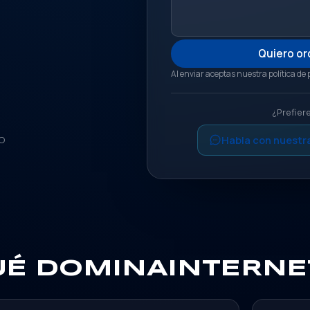
Quiero or
Al enviar aceptas nuestra política de
¿Prefier
Habla con nuestr
O
UÉ DOMINAINTERNE