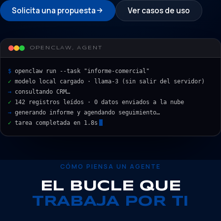
Solicita una propuesta
Ver casos de uso
OPENCLAW, AGENT
$
openclaw run --task "informe-comercial"
✓
modelo local cargado · llama-3 (sin salir del servidor)
→
consultando CRM…
✓
142 registros leídos · 0 datos enviados a la nube
→
generando informe y agendando seguimiento…
✓
tarea completada en 1.8s
CÓMO PIENSA UN AGENTE
EL BUCLE QUE
TRABAJA POR TI