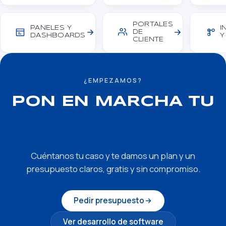
PORTALES
PANELES Y
I
DE
DASHBOARDS
Y
CLIENTE
¿EMPEZAMOS?
PON EN MARCHA TU
APLICACIONES A
MEDIDA
Cuéntanos tu caso y te damos un plan y un
presupuesto claros, gratis y sin compromiso.
Pedir presupuesto
Ver desarrollo de software