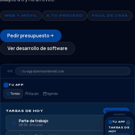
WEB Y MÓVIL
A TU PROCESO
FÁCIL DE USAR
Pedir presupuesto
Ver desarrollo de software
tu-app.dominainternet.com
TU APP
Tareas
Equipo
Agenda
RESPONSIVE
TAREAS DE HOY
Parte de trabajo
TU APP
08:30 · En curso
TAREAS DE
HOY