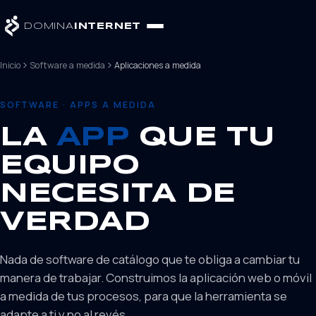
DOMINA
INTERNET
Inicio
Software a medida
Aplicaciones a medida
SOFTWARE · APPS A MEDIDA
LA
APP
QUE TU
EQUIPO
NECESITA DE
VERDAD
Nada de software de catálogo que te obliga a cambiar tu
manera de trabajar. Construimos la aplicación web o móvil
a medida de tus procesos, para que la herramienta se
adapte a ti y no al revés.