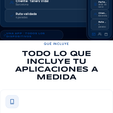
Cliente: Tallers Vidal
Parte de trabajo
Barcelona
08:30 · En
curso
Cliente: Tallers Vidal
Ruta validada
Barcelona
4 paradas
Ruta validada
4
paradas
UNA APP · TODOS LOS
DISPOSITIVOS
QUÉ INCLUYE
TODO LO QUE
INCLUYE TU
APLICACIONES A
MEDIDA