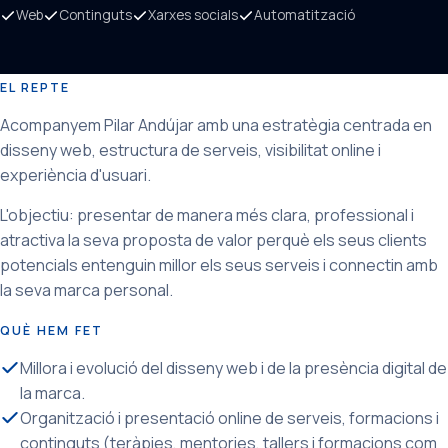
Web
Continguts
Xarxes socials
Automatització
EL REPTE
Acompanyem Pilar Andújar amb una estratègia centrada en
disseny web, estructura de serveis, visibilitat online i
experiència d'usuari.
L'objectiu: presentar de manera més clara, professional i
atractiva la seva proposta de valor perquè els seus clients
potencials entenguin millor els seus serveis i connectin amb
la seva marca personal.
QUÈ HEM FET
Millora i evolució del disseny web i de la presència digital de
la marca.
Organització i presentació online de serveis, formacions i
continguts (teràpies, mentories, tallers i formacions com