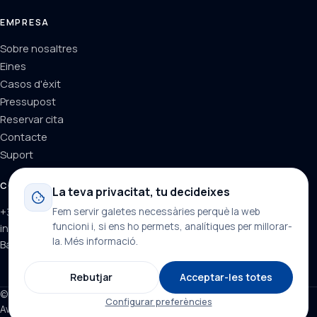
EMPRESA
Sobre nosaltres
Eines
Casos d'èxit
Pressupost
Reservar cita
Contacte
Suport
CONTACTE
La teva privacitat, tu decideixes
+34 624 71 66 37
Fem servir galetes necessàries perquè la web
funcioni i, si ens ho permets, analítiques per millorar-
info@dominainternet.com
la.
Més informació
.
Barcelona, Catalunya
Rebutjar
Acceptar-les totes
© 2026 DominaInternet. Tots els drets reservats.
Configurar preferències
Avís legal
Privacitat
Galetes
Generador de textos legals ↗