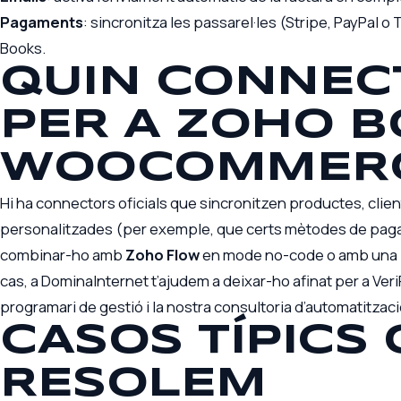
Pagaments
: sincronitza les passarel·les (Stripe, PayPal 
Books.
QUIN CONNEC
PER A ZOHO B
WOOCOMMER
Hi ha connectors oficials que sincronitzen productes, client
personalitzades (per exemple, que certs mètodes de pagam
combinar-ho amb
Zoho Flow
en mode no-code o amb una pe
cas, a DominaInternet t’ajudem a deixar-ho afinat per a Veri
programari de gestió
i la nostra
consultoria d’automatitzac
CASOS TÍPICS
RESOLEM