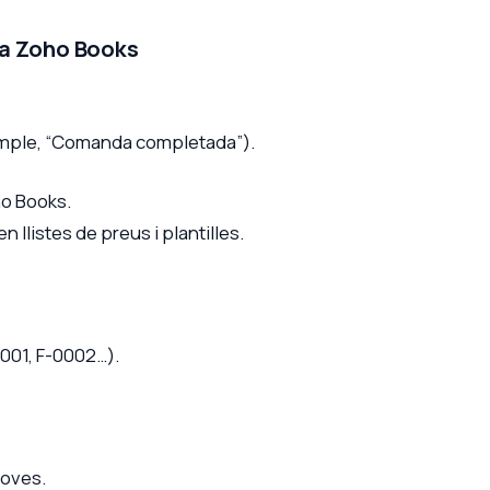
 a Zoho Books
xemple, “Comanda completada”).
o Books.
 llistes de preus i plantilles.
0001, F-0002…).
roves.