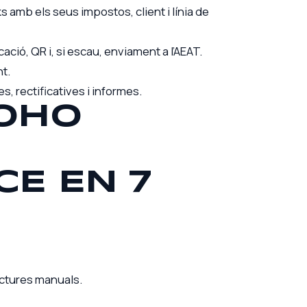
amb els seus impostos, client i línia de
ació, QR i, si escau, enviament a l’AEAT.
nt.
, rectificatives i informes.
ZOHO
E EN 7
actures manuals.