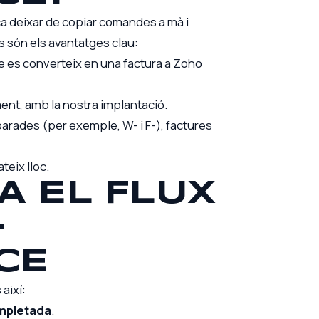
a deixar de copiar comandes a mà i
 són els avantatges clau:
es converteix en una factura a Zoho
ent, amb la nostra implantació.
parades (per exemple, W- i F-), factures
teix lloc.
A EL FLUX
+
CE
així:
mpletada
.