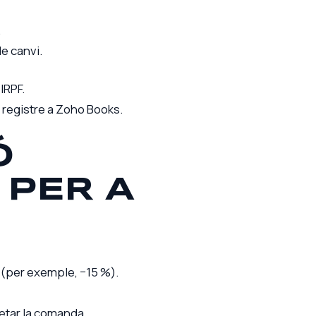
.
de canvi.
IRPF.
el registre a Zoho Books.
Ó
PER A
i (per exemple, −15 %).
letar la comanda.