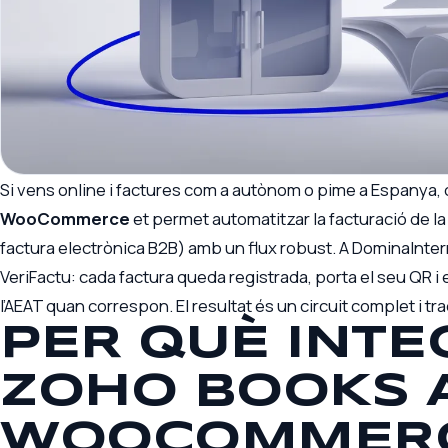
Si vens online i factures com a autònom o pime a Espanya,
WooCommerce
et permet automatitzar la facturació de la 
factura electrònica B2B) amb un flux robust. A DominaInt
VeriFactu: cada factura queda registrada, porta el seu QR i
l’AEAT quan correspon. El resultat és un circuit complet i t
PER QUÈ INTE
ZOHO BOOKS 
WOOCOMMER