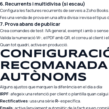
6. Recurrents i multidivisa (si escau)
Configura les factures recurrents de serveis a Zoho Books
Fes una venda de prova en una altra divisa i revisa el tipus 
7. Prova abans de publicar
Crea comandes de test: IVA general, exempt i amb o sense 
Valida la numeració W-, el PDF amb QR, el correu al client i 
Quan tot quadri, activa en producció.
CONFIGURACI
RECOMANADA 
AUTÒNOMS
Alguns ajustos que marquen la diferència en el dia a dia:
IRPF
: afegeix una retenció per client o plantilla quan calgu
Rectificatives
: usa una sèrie
R-
específica.
Emails
: activa l’enviament automàtic de la factura en comp