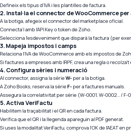
Defineix els tipus d’IVA i les plantilles de factura.
2. Instal·la el connector de WooCommerce per
A la botiga, afegeix el connector del marketplace oficial.
Connecta’l amb l’API Key o token de Zoho.
Selecciona l’esdeveniment que disparà la factura (per e
3. Mapeja impostos i camps
Relaciona l’IVA de WooCommerce amb els impostos de Zoh
Si factures a empreses amb IRPF, crea una regla o recolza’t en
4. Configura sèries i numeració
Al connector, assigna la sèrie
W-
per a la botiga.
A Zoho Books, reserva la sèrie
F-
per a factures manuals.
Assegura la correlativitat per sèrie (W-0001, W-0002… / F-
5. Activa VeriFactu
Habilitem la traçabilitat i el QR en cada factura.
Verifica que el QR i la llegenda apareguin al PDF generat.
Si uses la modalitat VeriFactu, comprova l’OK de l’AEAT en p