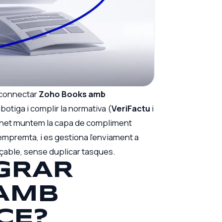
 connectar
Zoho Books amb
botiga i complir la normativa (
VeriFactu
i
ernet muntem la capa de compliment
 empremta, i es gestiona l’enviament a
raçable, sense duplicar tasques.
GRAR
AMB
CE?