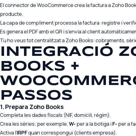
El connector de WooCommerce crea la factura a Zoho Books 
producte.
La capa de compliment processa la factura: registre i verific
Es genera el PDF amb el QR i s’envia al client automàticame
Tu ho veus tot centralitzat a Zoho Books: cobraments, sèries
INTEGRACIÓ 
BOOKS +
WOOCOMMERC
PASSOS
1. Prepara Zoho Books
Completa les dades fiscals (NIF, domicili, règim).
Crea les sèries; per exemple,
W-
per a la botiga i
F-
per a f
Activa l’
IRPF
quan correspongui (clients empresa).