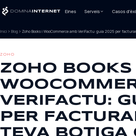
Eines
Serveis
Casos d'èxi
DOMINA
INTERNET
Inici
Blog
Zoho Books i WooCommerce amb VeriFactu: guia 2025 per facturar 
ZOHO
ZOHO BOOKS 
WOOCOMMER
VERIFACTU: G
PER FACTURA
TEVA BOTIGA