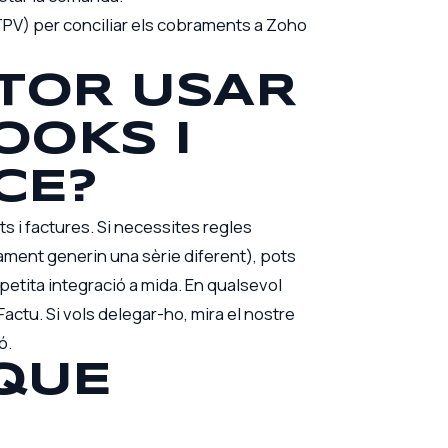
o TPV) per conciliar els cobraments a Zoho
TOR USAR
OOKS I
CE?
s i factures. Si necessites regles
ent generin una sèrie diferent), pots
tita integració a mida. En qualsevol
Factu. Si vols delegar-ho, mira el nostre
ió
.
 QUE