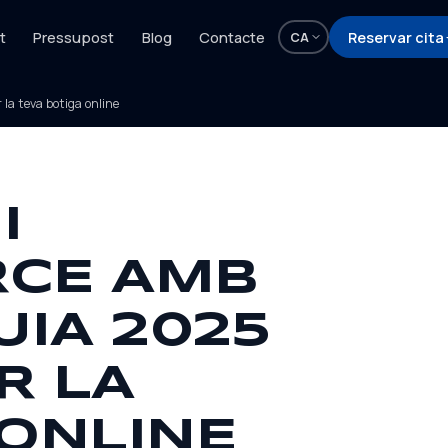
t
Pressupost
Blog
Contacte
Reservar cita
CA
la teva botiga online
I
CE AMB
UIA 2025
R LA
 ONLINE