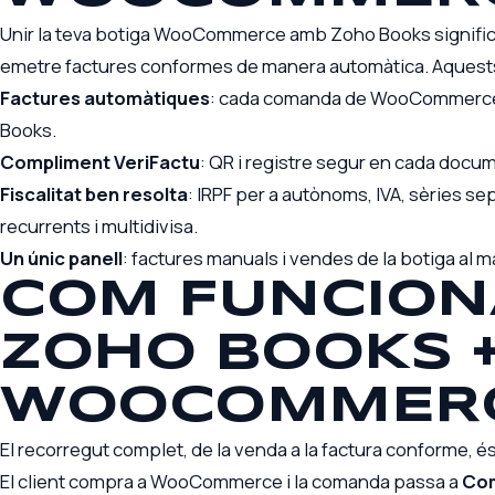
Unir la teva botiga WooCommerce amb Zoho Books signific
emetre factures conformes de manera automàtica. Aquests
Factures automàtiques
: cada comanda de WooCommerce 
Books.
Compliment VeriFactu
: QR i registre segur en cada docum
Fiscalitat ben resolta
: IRPF per a autònoms, IVA, sèries se
recurrents i multidivisa.
Un únic panell
: factures manuals i vendes de la botiga al ma
COM FUNCION
ZOHO BOOKS 
WOOCOMMER
El recorregut complet, de la venda a la factura conforme, és 
El client compra a WooCommerce i la comanda passa a
Co