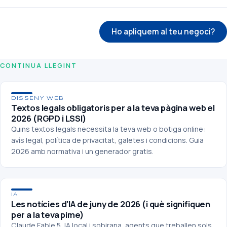
← Tornar al blog
Ho apliquem al teu negoci?
CONTINUA LLEGINT
DISSENY WEB
Textos legals obligatoris per a la teva pàgina web el
2026 (RGPD i LSSI)
Quins textos legals necessita la teva web o botiga online:
avís legal, política de privacitat, galetes i condicions. Guia
2026 amb normativa i un generador gratis.
IA
Les notícies d'IA de juny de 2026 (i què signifiquen
per a la teva pime)
Claude Fable 5, IA local i sobirana, agents que treballen sols