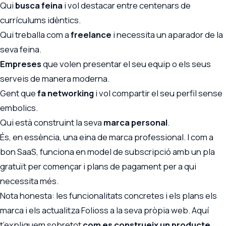
Qui
busca feina
i vol destacar entre centenars de
currículums idèntics.
Qui treballa com a
freelance
i necessita un aparador de la
seva feina.
Empreses
que volen presentar el seu equip o els seus
serveis de manera moderna.
Gent que
fa networking
i vol compartir el seu perfil sense
embolics.
Qui està construint la seva
marca personal
.
És, en essència, una eina de marca professional. I com a
bon SaaS, funciona en model de subscripció amb un pla
gratuït per començar i plans de pagament per a qui
necessita més.
Nota honesta: les funcionalitats concretes i els plans els
marca i els actualitza Folioss a la seva pròpia web. Aquí
t’expliquem sobretot
com es construeix un producte