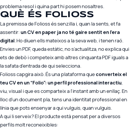
problema resol i quina part hi posem nosaltres.
QUÈ ÉS FOLIOSS
La premissa de Folioss és senzilla i, quan la sents, et fa
assentir:
un CV en paper ja no té gaire sentit en l’era
digital
. Ho diuen ells mateixos a la seva web, i tenen raó.
Envies un PDF, queda estàtic, no s’actualitza, no explica qui
ets de debò i competeix amb altres cinquanta PDF iguals a
la safata d’entrada de qui selecciona.
Folioss capgira això. És una plataforma que
converteix el
teu CV en un “Folio”: un perfil professional interactiu
,
viu, visual i que es comparteix a l’instant amb un enllaç. En
lloc d’un document pla, tens una identitat professional en
línia que pots ensenyar a qui vulguis, quan vulguis.
A qui li serveix? El producte està pensat per a diversos
perfils molt reconeixibles: