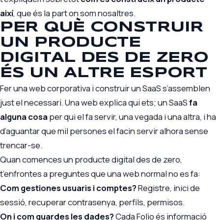
així
, que és la part on som nosaltres.
PER QUÈ CONSTRUIR
UN PRODUCTE
DIGITAL DES DE ZERO
ÉS UN ALTRE ESPORT
Fer una web corporativa i construir un SaaS s’assemblen
just el necessari. Una web explica qui ets; un SaaS
fa
alguna cosa
per qui el fa servir, una vegada i una altra, i ha
d’aguantar que mil persones el facin servir alhora sense
trencar-se.
Quan comences un producte digital des de zero,
t’enfrontes a preguntes que una web normal no es fa:
Com gestiones usuaris i comptes?
Registre, inici de
sessió, recuperar contrasenya, perfils, permisos.
On i com guardes les dades?
Cada Folio és informació