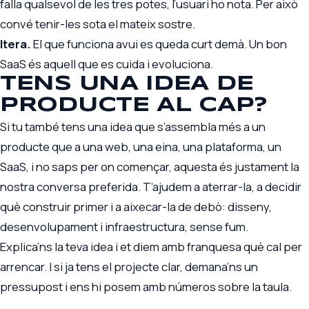
falla qualsevol de les tres potes, l’usuari ho nota. Per això
convé tenir-les sota el mateix sostre.
Itera.
El que funciona avui es queda curt demà. Un bon
SaaS és aquell que es cuida i evoluciona.
TENS UNA IDEA DE
PRODUCTE AL CAP?
Si tu també tens una idea que s’assembla més a un
producte que a una web, una eina, una plataforma, un
SaaS, i no saps per on començar, aquesta és justament la
nostra conversa preferida. T’ajudem a aterrar-la, a decidir
què construir primer i a aixecar-la de debò: disseny,
desenvolupament i infraestructura, sense fum.
Explica’ns la teva idea
i et diem amb franquesa què cal per
arrencar. I si ja tens el projecte clar,
demana’ns un
pressupost
i ens hi posem amb números sobre la taula.