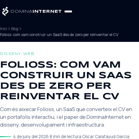
DOMINA
INTERNET
Inici
Blog
Folioss: com vam construir un SaaS des de zero per reinventar el CV
DISSENY WEB
FOLIOSS: COM VAM
CONSTRUIR UN SAAS
DES DE ZERO PER
REINVENTAR EL CV
Com és aixecar Folioss, un SaaS que converteix el CV en
un portafolis interactiu, i el paper de DominaInternet en
disseny, desenvolupament i infraestructura.
4 de juny del 2026
·
8 min de lectura
·
Oscar Calatayud Garcia