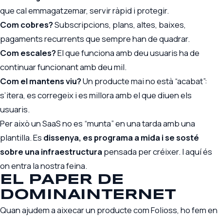
que cal emmagatzemar, servir ràpid i protegir.
Com cobres?
Subscripcions, plans, altes, baixes,
pagaments recurrents que sempre han de quadrar.
Com escales?
El que funciona amb deu usuaris ha de
continuar funcionant amb deu mil.
Com el mantens viu?
Un producte mai no està “acabat”:
s’itera, es corregeix i es millora amb el que diuen els
usuaris.
Per això un SaaS no es “munta” en una tarda amb una
plantilla. Es
dissenya, es programa a mida i se sosté
sobre una infraestructura
pensada per créixer. I aquí és
on entra la nostra feina.
EL PAPER DE
DOMINAINTERNET
Quan ajudem a aixecar un producte com Folioss, ho fem en