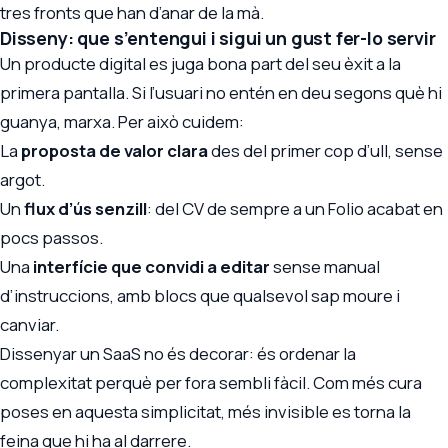
tres fronts que han d’anar de la mà.
Disseny: que s’entengui i sigui un gust fer-lo servir
Un producte digital es juga bona part del seu èxit a la
primera pantalla. Si l’usuari no entén en deu segons què hi
guanya, marxa. Per això cuidem:
La
proposta de valor clara
des del primer cop d’ull, sense
argot.
Un
flux d’ús senzill
: del CV de sempre a un Folio acabat en
pocs passos.
Una
interfície que convidi a editar
sense manual
d’instruccions, amb blocs que qualsevol sap moure i
canviar.
Dissenyar un SaaS no és decorar: és ordenar la
complexitat perquè per fora sembli fàcil. Com més cura
poses en aquesta simplicitat, més invisible es torna la
feina que hi ha al darrere.