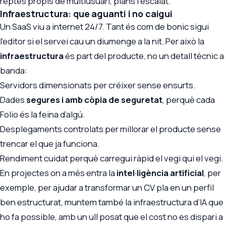
reptes propis de multiusuari, plans i escalat.
Infraestructura: que aguanti i no caigui
Un SaaS viu a internet 24/7. Tant és com de bonic sigui
l’editor si el servei cau un diumenge a la nit. Per això la
infraestructura
és part del producte, no un detall tècnic a
banda:
Servidors dimensionats per créixer sense ensurts.
Dades
segures i amb còpia de seguretat
, perquè cada
Folio és la feina d’algú.
Desplegaments controlats per millorar el producte sense
trencar el que ja funciona.
Rendiment cuidat perquè carregui ràpid el vegi qui el vegi.
En projectes on a més entra la
intel·ligència artificial
, per
exemple, per ajudar a transformar un CV pla en un perfil
ben estructurat, muntem també la
infraestructura d’IA
que
ho fa possible, amb un ull posat que el cost no es dispari a