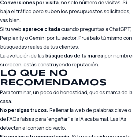
Conversiones por visita
, no solo número de visitas. Si
baja el tráfico pero suben los presupuestos solicitados,
vas bien.
Si tu web
aparece citada
cuando preguntas a ChatGPT,
Perplexity o Gemini por tu sector. Pruébalo tú mismo con
búsquedas reales de tus clientes.
La evolución de las
búsquedas de tu marca
por nombre:
si crecen, estás construyendo reputación.
LO QUE NO
RECOMENDAMOS
Para terminar, un poco de honestidad, que es marca de la
casa:
No persigas trucos.
Rellenar la web de palabras clave o
de FAQs falsas para “engañar” a la IA acaba mal. Las IAs
detectan el contenido vacío.
No copies a tu competencia.
Si tu contenido no aporta