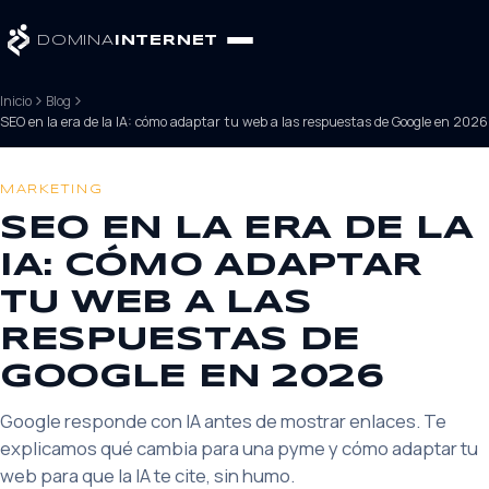
DOMINA
INTERNET
Inicio
Blog
SEO en la era de la IA: cómo adaptar tu web a las respuestas de Google en 2026
MARKETING
SEO EN LA ERA DE LA
IA: CÓMO ADAPTAR
TU WEB A LAS
RESPUESTAS DE
GOOGLE EN 2026
Google responde con IA antes de mostrar enlaces. Te
explicamos qué cambia para una pyme y cómo adaptar tu
web para que la IA te cite, sin humo.