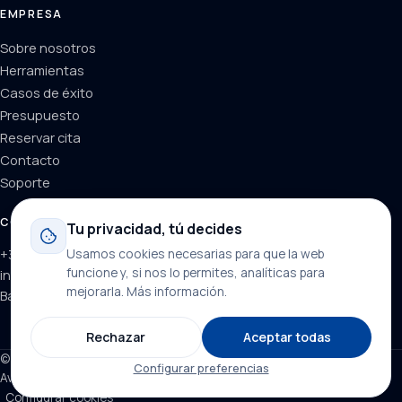
EMPRESA
Sobre nosotros
Herramientas
Casos de éxito
Presupuesto
Reservar cita
Contacto
Soporte
CONTACTO
Tu privacidad, tú decides
Usamos cookies necesarias para que la web
+34 624 71 66 37
funcione y, si nos lo permites, analíticas para
info@dominainternet.com
mejorarla.
Más información
.
Barcelona, España
Rechazar
Aceptar todas
© 2026 DominaInternet. Todos los derechos reservados.
Configurar preferencias
Aviso legal
Privacidad
Cookies
Generador de textos legales ↗
Configurar cookies