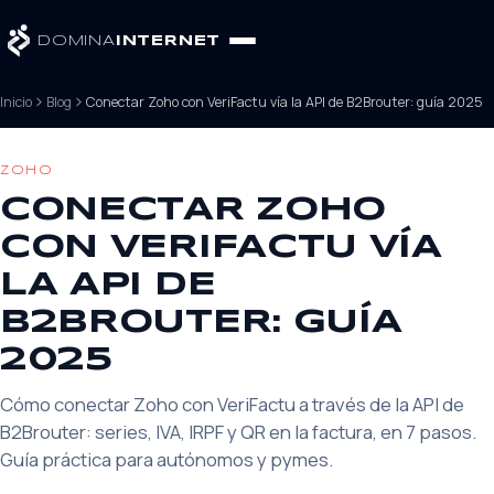
DOMINA
INTERNET
Inicio
Blog
Conectar Zoho con VeriFactu vía la API de B2Brouter: guía 2025
ZOHO
CONECTAR ZOHO
CON VERIFACTU VÍA
LA API DE
B2BROUTER: GUÍA
2025
Cómo conectar Zoho con VeriFactu a través de la API de
B2Brouter: series, IVA, IRPF y QR en la factura, en 7 pasos.
Guía práctica para autónomos y pymes.