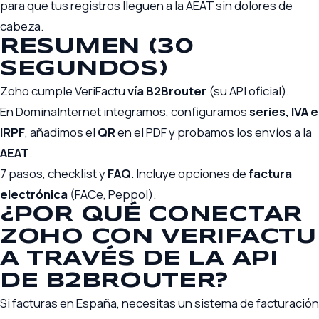
para que tus registros lleguen a la AEAT sin dolores de
cabeza.
RESUMEN (30
SEGUNDOS)
Zoho cumple VeriFactu
vía B2Brouter
(su API oficial).
En DominaInternet integramos, configuramos
series, IVA e
IRPF
, añadimos el
QR
en el PDF y probamos los envíos a la
AEAT
.
7 pasos, checklist y
FAQ
. Incluye opciones de
factura
electrónica
(FACe, Peppol).
¿POR QUÉ CONECTAR
ZOHO CON VERIFACTU
A TRAVÉS DE LA API
DE B2BROUTER?
Si facturas en España, necesitas un sistema de facturación